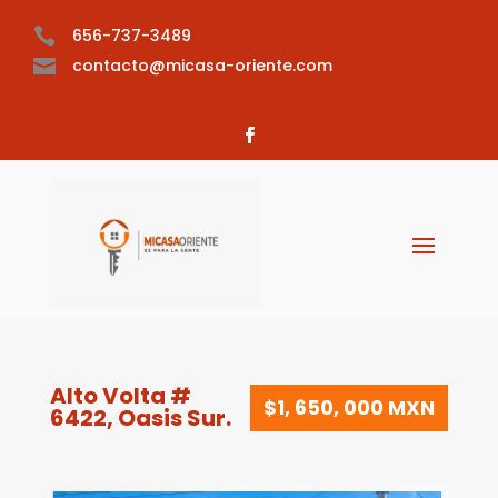

656-737-3489

contacto@micasa-oriente.com
Alto Volta #
$
1, 650, 000 MXN
6422, Oasis Sur.